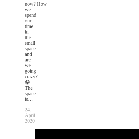
now? How
we
spend
our
time
in
the
small
space
and
are
we
going
crazy?
😀
The
space
is…
24.
April
2020