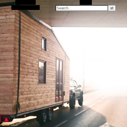
Alt Sidebar
Search
Random Article