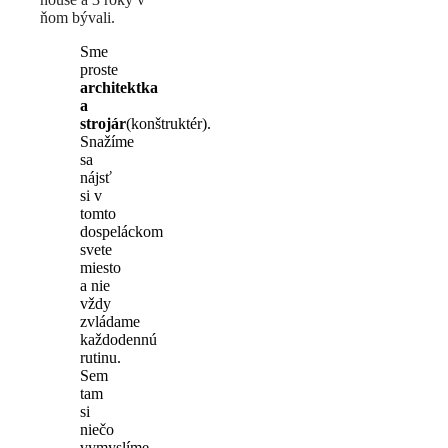
ňom bývali.
Sme
proste
architektka
a
strojár
(konštruktér).
Snažíme
sa
nájsť
si v
tomto
dospeláckom
svete
miesto
a nie
vždy
zvládame
každodennú
rutinu.
Sem
tam
si
niečo
vymyslíme