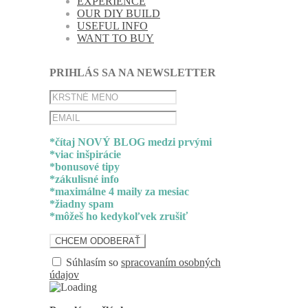
EXPERIENCE
OUR DIY BUILD
USEFUL INFO
WANT TO BUY
PRIHLÁS SA NA NEWSLETTER
*čítaj NOVÝ BLOG medzi prvými
*viac inšpirácie
*bonusové tipy
*zákulisné info
*maximálne 4 maily za mesiac
*žiadny spam
*môžeš ho kedykoľvek zrušiť
Súhlasím so
spracovaním osobných
údajov