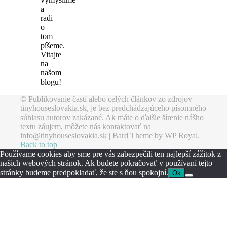
a
radi
o
tom
píšeme.
Vitajte
na
našom
blogu!
© Publikovanie častí alebo celých článkov zo zdrojov
tinyhouseslovakia.sk, je bez predchádzajúceho písomného
súhlasu autorov zakázané. Ak máte o ďalšie šírenie nášho
textu záujem, môžete nás kontaktovať na
info@tinyhouseslovakia.sk |
Bard Theme by
WP Royal
.
Back to top
Používame cookies aby sme pre vás zabezpečili ten najlepší zážitok z
našich webových stránok. Ak budete pokračovať v používaní tejto
stránky budeme predpokladať, že ste s ňou spokojní.
Ok