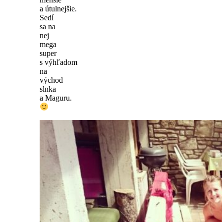
a útulnejšie.
Sedí
sa na
nej
mega
super
s výhľadom
na
východ
slnka
a Maguru.