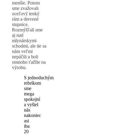
menšie. Potom
sme zvažovali
oceľový tenký
rám a drevené
stupnice.
Rozmýšľali sme
aj nad
mlynárskymi
schodmi, ale tie sa
nám veľmi
nepáčili a boli
omnoho ťažšie na
výrobu.
S jednoduchým
rebríkom
sme
mega
spokojní
a vyšiel
nás
nakoniec
asi
iba
20