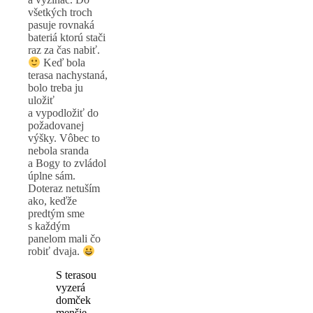
všetkých troch
pasuje rovnaká
bateriá ktorú stači
raz za čas nabiť.
Keď bola
terasa nachystaná,
bolo treba ju
uložiť
a vypodložiť do
požadovanej
výšky. Vôbec to
nebola sranda
a Bogy to zvládol
úplne sám.
Doteraz netuším
ako, keďže
predtým sme
s každým
panelom mali čo
robiť dvaja.
S terasou
vyzerá
domček
menšie