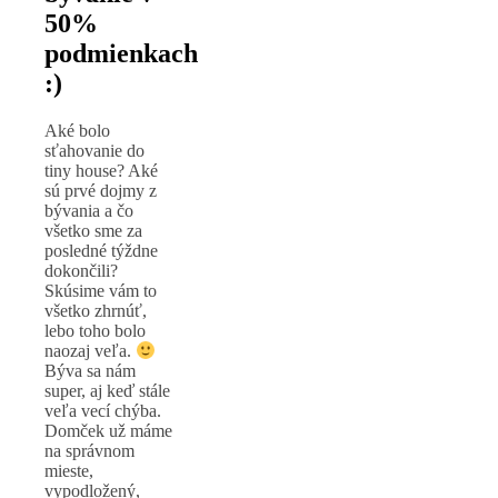
50%
podmienkach
:)
Aké bolo
sťahovanie do
tiny house? Aké
sú prvé dojmy z
bývania a čo
všetko sme za
posledné týždne
dokončili?
Skúsime vám to
všetko zhrnúť,
lebo toho bolo
naozaj veľa.
Býva sa nám
super, aj keď stále
veľa vecí chýba.
Domček už máme
na správnom
mieste,
vypodložený,