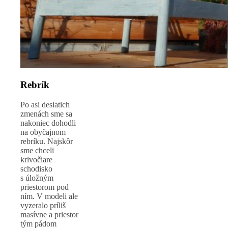
Rebrík
Po asi desiatich
zmenách sme sa
nakoniec dohodli
na obyčajnom
rebríku. Najskôr
sme chceli
krivočiare
schodisko
s úložným
priestorom pod
ním. V modeli ale
vyzeralo príliš
masívne a priestor
tým pádom