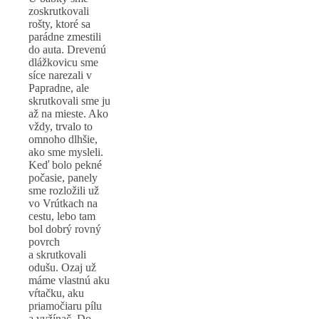
zoskrutkovali
rošty, ktoré sa
parádne zmestili
do auta. Drevenú
dlážkovicu sme
síce narezali v
Papradne, ale
skrutkovali sme ju
až na mieste. Ako
vždy, trvalo to
omnoho dlhšie,
ako sme mysleli.
Keď bolo pekné
počasie, panely
sme rozložili už
vo Vrútkach na
cestu, lebo tam
bol dobrý rovný
povrch
a skrutkovali
odušu. Ozaj už
máme vlastnú aku
vŕtačku, aku
priamočiaru pílu
a vyžínač. Do