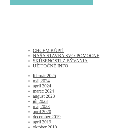
CHCEM KÚPIŤ
NAŠA STAVBA SVOJPOMOCNE
SKÚSENOSTI Z BÝVANIA
UŽITOČNÉ INFO
február 2025
máj 2024
apríl 2024
marec 2024
august 2023
júl 2023
máj 2023
apríl 2020
december 2019
apríl 2019
október 2018