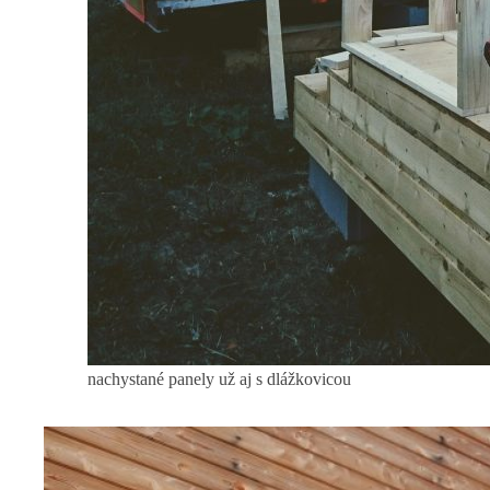
nachystané panely už aj s dlážkovicou