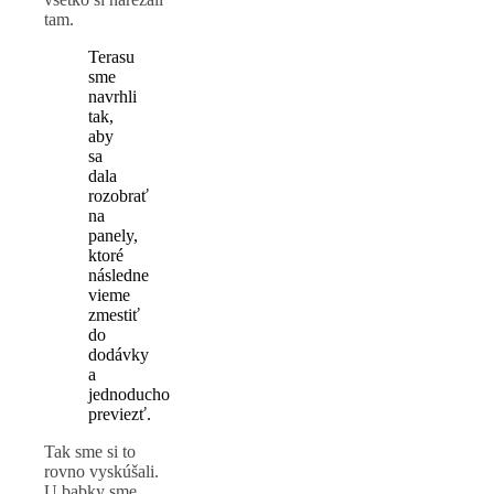
tam.
Terasu
sme
navrhli
tak,
aby
sa
dala
rozobrať
na
panely,
ktoré
následne
vieme
zmestiť
do
dodávky
a
jednoducho
previezť.
Tak sme si to
rovno vyskúšali.
U babky sme