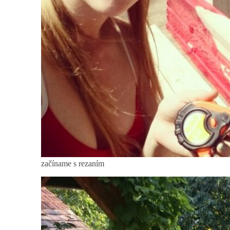
začíname s rezaním