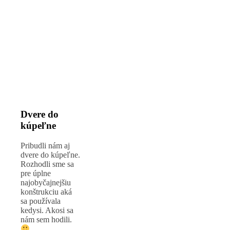
Dvere do
kúpeľne
Pribudli nám aj
dvere do kúpeľne.
Rozhodli sme sa
pre úplne
najobyčajnejšiu
konštrukciu aká
sa používala
kedysi. Akosi sa
nám sem hodili.