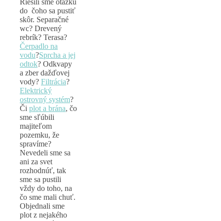
Riešili sme otázku
do čoho sa pustiť
skôr. Separačné
wc? Drevený
rebrík? Terasa?
Čerpadlo na
vodu
?
Sprcha a jej
odtok
? Odkvapy
a zber dažďovej
vody?
Filtrácia
?
Elektrický
ostrovný systém
?
Či
plot a brána
, čo
sme sľúbili
majiteľom
pozemku, že
spravíme?
Nevedeli sme sa
ani za svet
rozhodnúť, tak
sme sa pustili
vždy do toho, na
čo sme mali chuť.
Objednali sme
plot z nejakého