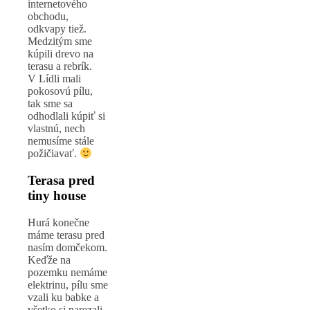
internetového
obchodu,
odkvapy tiež.
Medzitým sme
kúpili drevo na
terasu a rebrík.
V Lídli mali
pokosovú pílu,
tak sme sa
odhodlali kúpiť si
vlastnú, nech
nemusíme stále
požičiavať.
Terasa pred
tiny house
Hurá konečne
máme terasu pred
nasím domčekom.
Keďže na
pozemku nemáme
elektrinu, pílu sme
vzali ku babke a
všetko si narezali