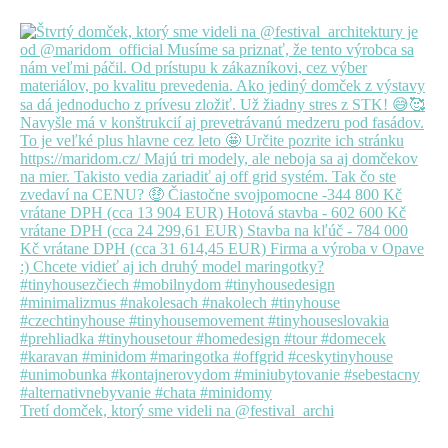
Tretí domček, ktorý sme videli na @festival_archi