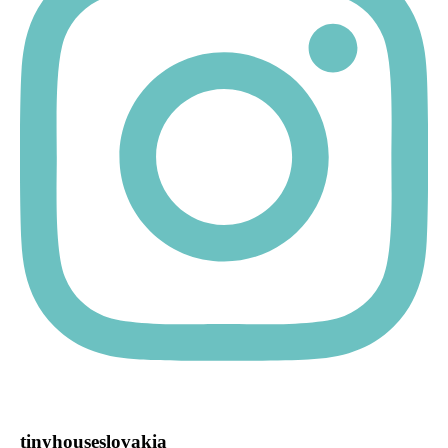
tinyhouseslovakia