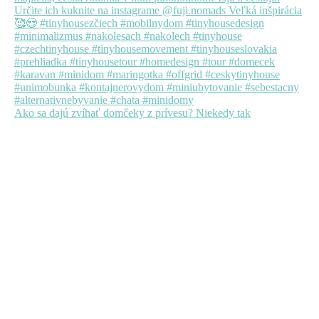
Ako sa dajú zvíhať domčeky z prívesu? Niekedy tak