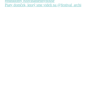
Piaty domček, ktorý sme videli na @festival_archi