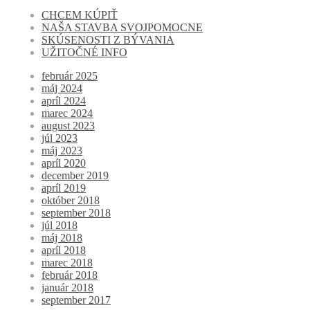
CHCEM KÚPIŤ
NAŠA STAVBA SVOJPOMOCNE
SKÚSENOSTI Z BÝVANIA
UŽITOČNÉ INFO
február 2025
máj 2024
apríl 2024
marec 2024
august 2023
júl 2023
máj 2023
apríl 2020
december 2019
apríl 2019
október 2018
september 2018
júl 2018
máj 2018
apríl 2018
marec 2018
február 2018
január 2018
september 2017