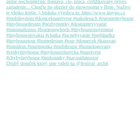
Druhý domček ktorý sme videli na @festival_archit