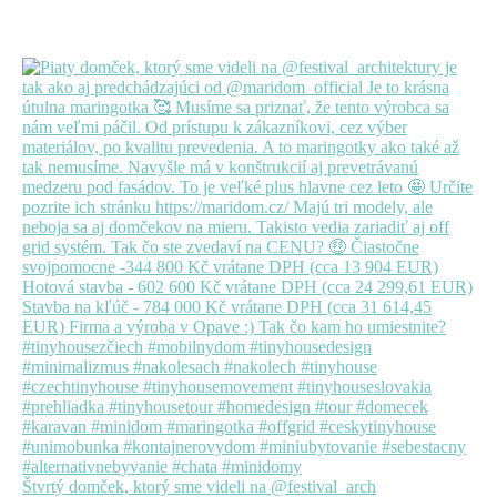
Štvrtý domček, ktorý sme videli na @festival_arch