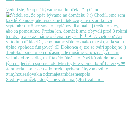
Vedeli ste, že opäť bývame na domčeku ? :) Chodi
Siedmy domček, ktorý sme videli na @festival_arch