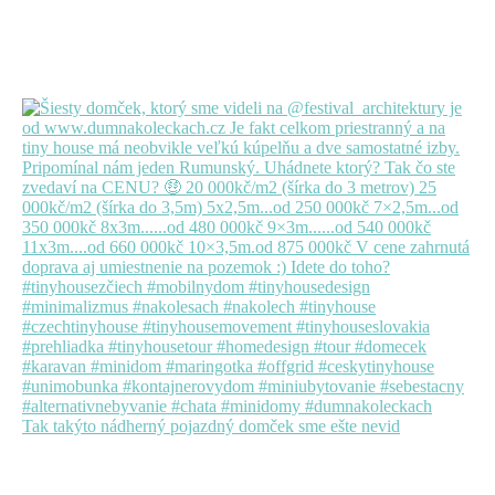
Tak takýto nádherný pojazdný domček sme ešte nevid