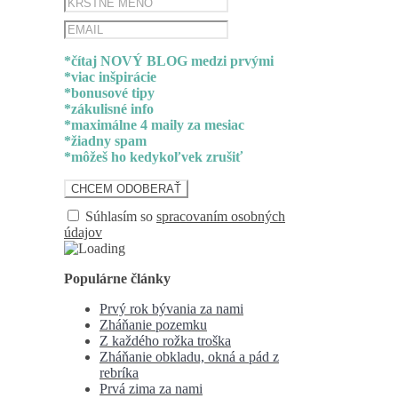
*čítaj NOVÝ BLOG medzi prvými
*viac inšpirácie
*bonusové tipy
*zákulisné info
*maximálne 4 maily za mesiac
*žiadny spam
*môžeš ho kedykoľvek zrušiť
Súhlasím so
spracovaním osobných
údajov
Populárne články
Prvý rok bývania za nami
Zháňanie pozemku
Z každého rožka troška
Zháňanie obkladu, okná a pád z
rebríka
Prvá zima za nami