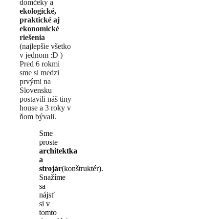
domčeky a
ekologické,
praktické aj
ekonomické
riešenia
(najlepšie všetko
v jednom :D )
Pred 6 rokmi
sme si medzi
prvými na
Slovensku
postavili náš tiny
house a 3 roky v
ňom bývali.
Sme
proste
architektka
a
strojár
(konštruktér).
Snažíme
sa
nájsť
si v
tomto