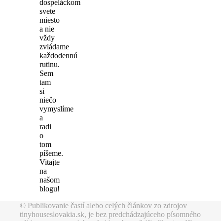
dospeláckom
svete
miesto
a nie
vždy
zvládame
každodennú
rutinu.
Sem
tam
si
niečo
vymyslíme
a
radi
o
tom
píšeme.
Vitajte
na
našom
blogu!
© Publikovanie častí alebo celých článkov zo zdrojov
tinyhouseslovakia.sk, je bez predchádzajúceho písomného