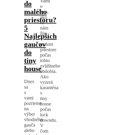
Vami
do
o
malého
tom,
ako
priestoru?
sa
5
nám
žije
Najlepších
v
gaučov
malom
priestore
do
počas
tiny
tohto
zvláštneho
house
obdobia.
Ako
Dnes
vyzerá
sa
karanténa
s
v
vami
tiny
pozrieme
house
na
počas
výber
lock
vhodného
downdu.
gauča
V
alebo
čom