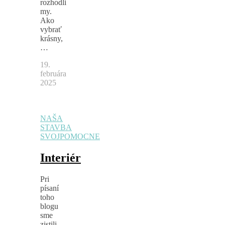
rozhodli
my.
Ako
vybrať
krásny,
…
19.
februára
2025
NAŠA
STAVBA
SVOJPOMOCNE
Interiér
Pri
písaní
toho
blogu
sme
zistili,