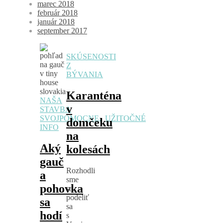
marec 2018
február 2018
január 2018
september 2017
SKÚSENOSTI
Z
BÝVANIA
Karanténa
NAŠA
v
STAVBA
SVOJPOMOCNE
,
UŽITOČNÉ
domčeku
INFO
na
Aký
kolesách
gauč
Rozhodli
a
sme
pohovka
sa
podeliť
sa
sa
hodí
s