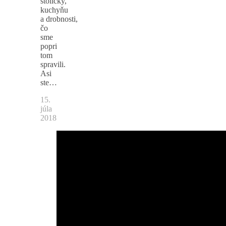
stoličky,
kuchyňu
a drobnosti,
čo
sme
popri
tom
spravili.
Asi
ste…
15.
júla
2018