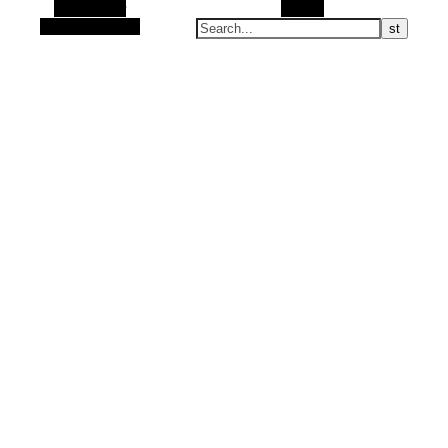
Alt Sidebar
Search
Random Article