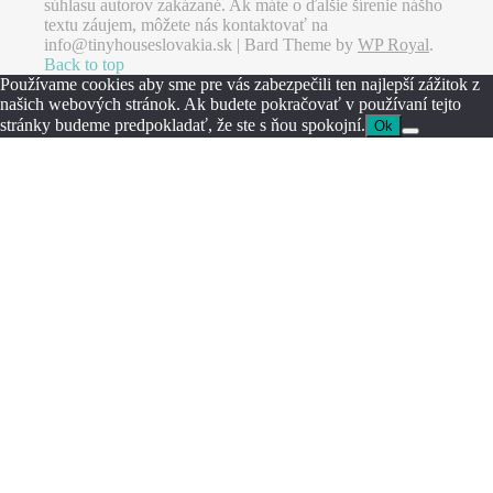
súhlasu autorov zakázané. Ak máte o ďalšie šírenie nášho
textu záujem, môžete nás kontaktovať na
info@tinyhouseslovakia.sk |
Bard Theme by
WP Royal
.
Back to top
Používame cookies aby sme pre vás zabezpečili ten najlepší zážitok z
našich webových stránok. Ak budete pokračovať v používaní tejto
stránky budeme predpokladať, že ste s ňou spokojní.
Ok