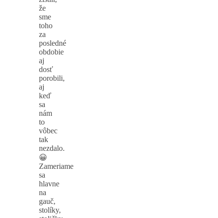
že
sme
toho
za
posledné
obdobie
aj
dosť
porobili,
aj
keď
sa
nám
to
vôbec
tak
nezdalo.
😀
Zameriame
sa
hlavne
na
gauč,
stolíky,