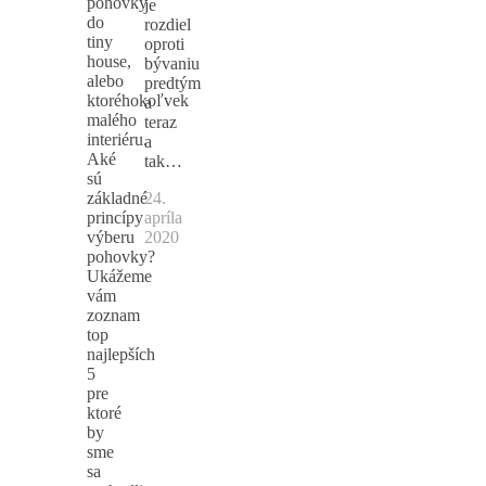
pohovky
je
do
rozdiel
tiny
oproti
house,
bývaniu
alebo
predtým
ktoréhokoľvek
a
malého
teraz
interiéru.
a
Aké
tak…
sú
základné
24.
princípy
apríla
výberu
2020
pohovky?
Ukážeme
vám
zoznam
top
najlepších
5
pre
ktoré
by
sme
sa