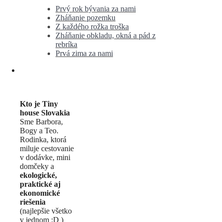
Prvý rok bývania za nami
Zháňanie pozemku
Z každého rožka troška
Zháňanie obkladu, okná a pád z
rebríka
Prvá zima za nami
Kto je Tiny
house Slovakia
Sme Barbora,
Bogy a Teo.
Rodinka, ktorá
miluje cestovanie
v dodávke, mini
domčeky a
ekologické,
praktické aj
ekonomické
riešenia
(najlepšie všetko
v jednom :D )