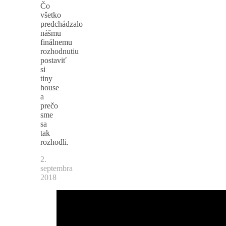
Čo
všetko
predchádzalo
nášmu
finálnemu
rozhodnutiu
postaviť
si
tiny
house
a
prečo
sme
sa
tak
rozhodli.
2.
septembra
2018