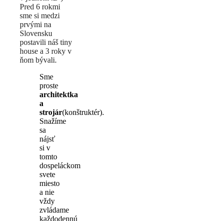
Pred 6 rokmi
sme si medzi
prvými na
Slovensku
postavili náš tiny
house a 3 roky v
ňom bývali.
Sme
proste
architektka
a
strojár
(konštruktér).
Snažíme
sa
nájsť
si v
tomto
dospeláckom
svete
miesto
a nie
vždy
zvládame
každodennú