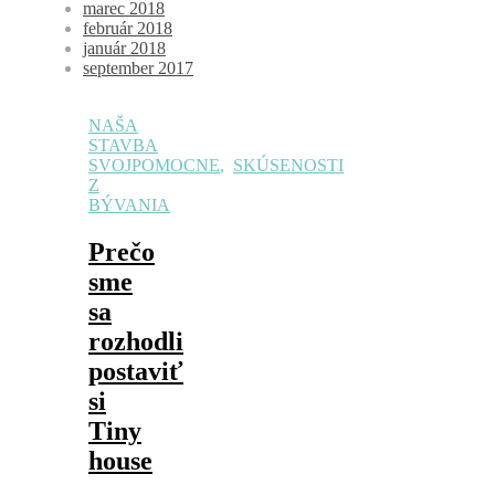
marec 2018
február 2018
január 2018
september 2017
NAŠA
STAVBA
SVOJPOMOCNE
,
SKÚSENOSTI
Z
BÝVANIA
Prečo
sme
sa
rozhodli
postaviť
si
Tiny
house