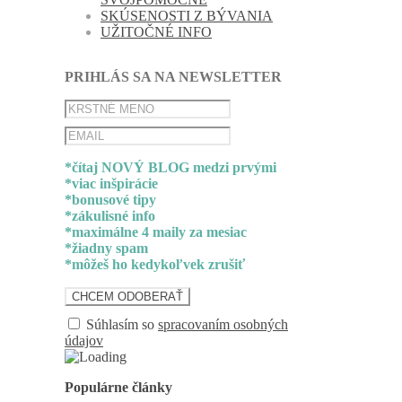
SKÚSENOSTI Z BÝVANIA
UŽITOČNÉ INFO
PRIHLÁS SA NA NEWSLETTER
*čítaj NOVÝ BLOG medzi prvými
*viac inšpirácie
*bonusové tipy
*zákulisné info
*maximálne 4 maily za mesiac
*žiadny spam
*môžeš ho kedykoľvek zrušiť
Súhlasím so
spracovaním osobných
údajov
Populárne články