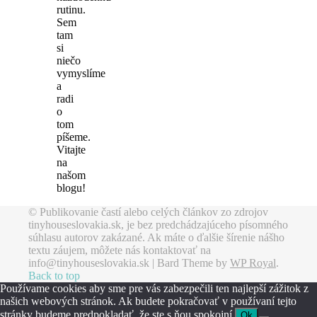
rutinu.
Sem
tam
si
niečo
vymyslíme
a
radi
o
tom
píšeme.
Vitajte
na
našom
blogu!
© Publikovanie častí alebo celých článkov zo zdrojov
tinyhouseslovakia.sk, je bez predchádzajúceho písomného
súhlasu autorov zakázané. Ak máte o ďalšie šírenie nášho
textu záujem, môžete nás kontaktovať na
info@tinyhouseslovakia.sk |
Bard Theme by
WP Royal
.
Back to top
Používame cookies aby sme pre vás zabezpečili ten najlepší zážitok z
našich webových stránok. Ak budete pokračovať v používaní tejto
stránky budeme predpokladať, že ste s ňou spokojní.
Ok