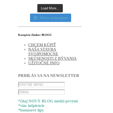
Load More...
Follow on Instagram
Kategórie článkov BLOGU
CHCEM KÚPIŤ
NAŠA STAVBA
SVOJPOMOCNE
SKÚSENOSTI Z BÝVANIA
UŽITOČNÉ INFO
PRIHLÁS SA NA NEWSLETTER
*čítaj NOVÝ BLOG medzi prvými
*viac inšpirácie
*bonusové tipy