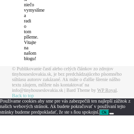
niečo
vymyslíme
a
radi
o
tom
píšeme.
Vitajte
na
našom
blogu!
© Publikovanie častí alebo celých článkov zo zdrojov
tinyhouseslovakia.sk, je bez predchádzajúceho písomného
súhlasu autorov zakázané. Ak máte o ďalšie šírenie nášho
textu záujem, môžete nás kontaktovať na
info@tinyhouseslovakia.sk |
Bard Theme by
WP Royal
.
Back to top
Používame cookies aby sme pre vás zabezpečili ten najlepší zážitok z
našich webových stránok. Ak budete pokračovať v používaní tejto
stránky budeme predpokladať, že ste s ňou spokojní.
Ok