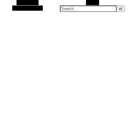
Alt Sidebar
Search
Random Article