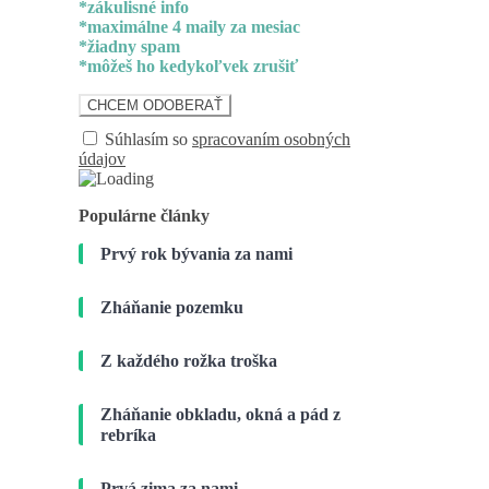
*zákulisné info
*maximálne 4 maily za mesiac
*žiadny spam
*môžeš ho kedykoľvek zrušiť
Súhlasím so
spracovaním osobných
údajov
Populárne články
Prvý rok bývania za nami
Zháňanie pozemku
Z každého rožka troška
Zháňanie obkladu, okná a pád z
rebríka
Prvá zima za nami