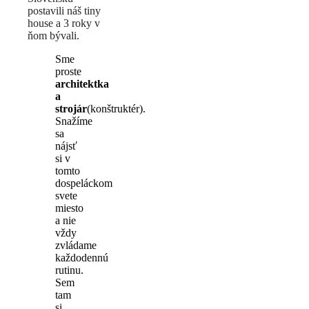
postavili náš tiny
house a 3 roky v
ňom bývali.
Sme
proste
architektka
a
strojár
(konštruktér).
Snažíme
sa
nájsť
si v
tomto
dospeláckom
svete
miesto
a nie
vždy
zvládame
každodennú
rutinu.
Sem
tam
si