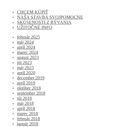
CHCEM KÚPIŤ
NAŠA STAVBA SVOJPOMOCNE
SKÚSENOSTI Z BÝVANIA
UŽITOČNÉ INFO
február 2025
máj 2024
apríl 2024
marec 2024
august 2023
júl 2023
máj 2023
apríl 2020
december 2019
apríl 2019
október 2018
september 2018
júl 2018
máj 2018
apríl 2018
marec 2018
február 2018
január 2018