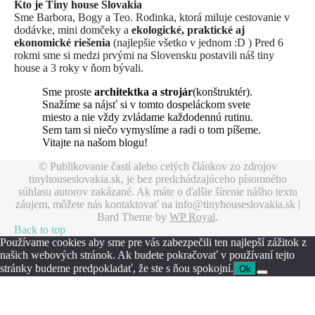
Kto je Tiny house Slovakia
Sme Barbora, Bogy a Teo. Rodinka, ktorá miluje cestovanie v
dodávke, mini domčeky a
ekologické, praktické aj
ekonomické riešenia
(najlepšie všetko v jednom :D ) Pred 6
rokmi sme si medzi prvými na Slovensku postavili náš tiny
house a 3 roky v ňom bývali.
Sme proste
architektka a strojár
(konštruktér).
Snažíme sa nájsť si v tomto dospeláckom svete
miesto a nie vždy zvládame každodennú rutinu.
Sem tam si niečo vymyslíme a radi o tom píšeme.
Vitajte na našom blogu!
© Publikovanie častí alebo celých článkov zo zdrojov
tinyhouseslovakia.sk, je bez predchádzajúceho písomného
súhlasu autorov zakázané. Ak máte o ďalšie šírenie nášho textu
záujem, môžete nás kontaktovať na info@tinyhouseslovakia.sk |
Bard Theme by
WP Royal
.
Back to top
Používame cookies aby sme pre vás zabezpečili ten najlepší zážitok z
našich webových stránok. Ak budete pokračovať v používaní tejto
stránky budeme predpokladať, že ste s ňou spokojní.
Ok