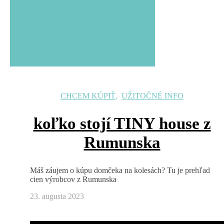
CHCEM KÚPIŤ
,
UŽITOČNÉ INFO
koľko stojí TINY house z
Rumunska
Máš záujem o kúpu domčeka na kolesách? Tu je prehľad
cien výrobcov z Rumunska
23. augusta 2023