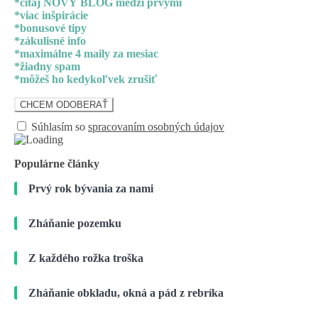
*čítaj NOVÝ BLOG medzi prvými
*viac inšpirácie
*bonusové tipy
*zákulisné info
*maximálne 4 maily za mesiac
*žiadny spam
*môžeš ho kedykoľvek zrušiť
Súhlasím so
spracovaním osobných údajov
Populárne články
Prvý rok bývania za nami
Zháňanie pozemku
Z každého rožka troška
Zháňanie obkladu, okná a pád z rebríka