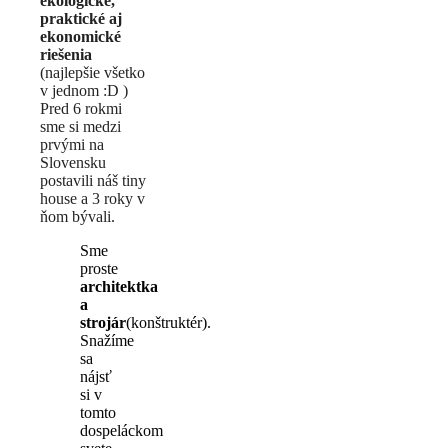
ekologické,
praktické aj
ekonomické
riešenia
(najlepšie všetko
v jednom :D )
Pred 6 rokmi
sme si medzi
prvými na
Slovensku
postavili náš tiny
house a 3 roky v
ňom bývali.
Sme
proste
architektka
a
strojár
(konštruktér).
Snažíme
sa
nájsť
si v
tomto
dospeláckom