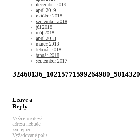
december 2019
apríl 2019
október 2018
september 2018
júl 2018
máj 2018
apríl 2018
marec 2018
február 2018
január 2018
september 2017
32460136_10215771599264980_5014320
Leave a
Reply
Vaša e-mailová
adresa nebude
zverejnená.
Vyžadované polia