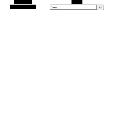
Alt Sidebar
Search
Random Article