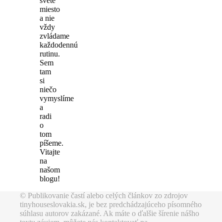
svete
miesto
a nie
vždy
zvládame
každodennú
rutinu.
Sem
tam
si
niečo
vymyslíme
a
radi
o
tom
píšeme.
Vitajte
na
našom
blogu!
© Publikovanie častí alebo celých článkov zo zdrojov
tinyhouseslovakia.sk, je bez predchádzajúceho písomného
súhlasu autorov zakázané. Ak máte o ďalšie šírenie nášho