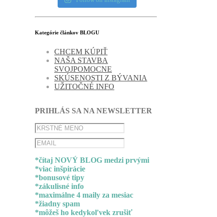
Kategórie článkov BLOGU
CHCEM KÚPIŤ
NAŠA STAVBA
SVOJPOMOCNE
SKÚSENOSTI Z BÝVANIA
UŽITOČNÉ INFO
PRIHLÁS SA NA NEWSLETTER
*čítaj NOVÝ BLOG medzi prvými
*viac inšpirácie
*bonusové tipy
*zákulisné info
*maximálne 4 maily za mesiac
*žiadny spam
*môžeš ho kedykoľvek zrušiť