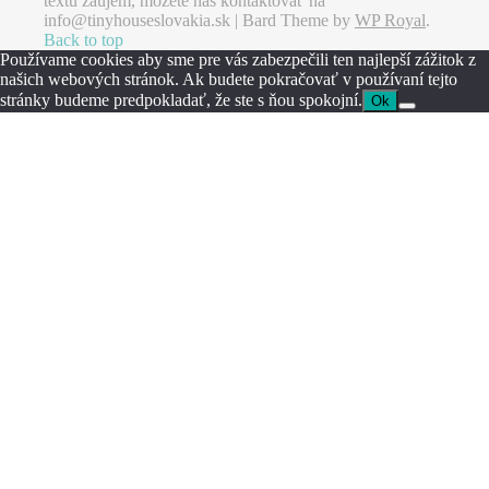
textu záujem, môžete nás kontaktovať na
info@tinyhouseslovakia.sk |
Bard Theme by
WP Royal
.
Back to top
Používame cookies aby sme pre vás zabezpečili ten najlepší zážitok z
našich webových stránok. Ak budete pokračovať v používaní tejto
stránky budeme predpokladať, že ste s ňou spokojní.
Ok