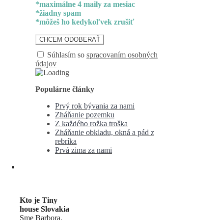
*maximálne 4 maily za mesiac
*žiadny spam
*môžeš ho kedykoľvek zrušiť
Súhlasím so
spracovaním osobných
údajov
Populárne články
Prvý rok bývania za nami
Zháňanie pozemku
Z každého rožka troška
Zháňanie obkladu, okná a pád z
rebríka
Prvá zima za nami
Kto je Tiny
house Slovakia
Sme Barbora,