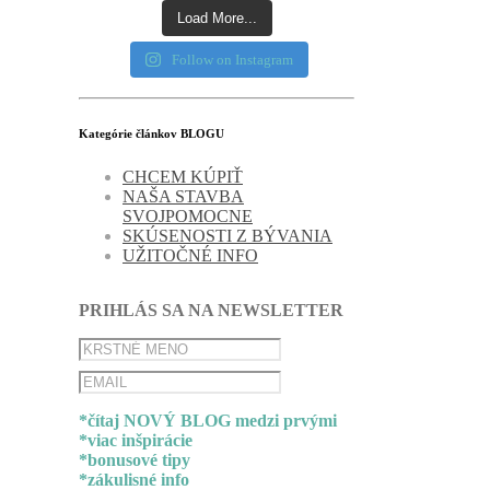
Load More...
Follow on Instagram
Kategórie článkov BLOGU
CHCEM KÚPIŤ
NAŠA STAVBA
SVOJPOMOCNE
SKÚSENOSTI Z BÝVANIA
UŽITOČNÉ INFO
PRIHLÁS SA NA NEWSLETTER
*čítaj NOVÝ BLOG medzi prvými
*viac inšpirácie
*bonusové tipy
*zákulisné info