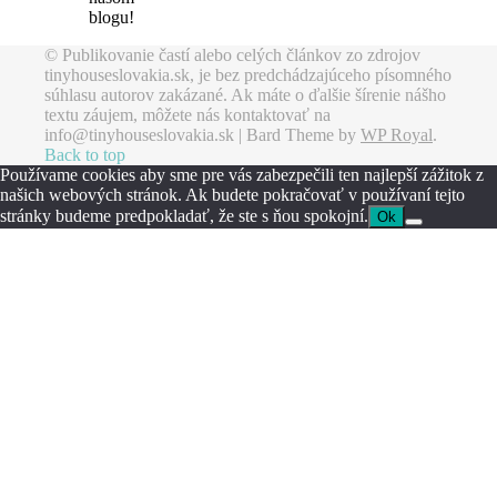
blogu!
© Publikovanie častí alebo celých článkov zo zdrojov
tinyhouseslovakia.sk, je bez predchádzajúceho písomného
súhlasu autorov zakázané. Ak máte o ďalšie šírenie nášho
textu záujem, môžete nás kontaktovať na
info@tinyhouseslovakia.sk |
Bard Theme by
WP Royal
.
Back to top
Používame cookies aby sme pre vás zabezpečili ten najlepší zážitok z
našich webových stránok. Ak budete pokračovať v používaní tejto
stránky budeme predpokladať, že ste s ňou spokojní.
Ok