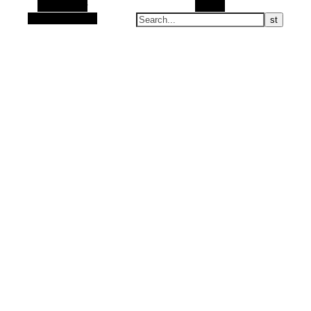
Alt Sidebar
Search
Random Article