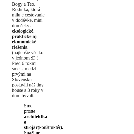
Bogy a Teo.
Rodinka, ktorá
miluje cestovanie
v dodávke, mini
domčeky a
ekologické,
praktické aj
ekonomické
riešenia
(najlepšie všetko
v jednom :D )
Pred 6 rokmi
sme si medzi
prvými na
Slovensku
postavili náš tiny
house a 3 roky v
ňom bývali.
Sme
proste
architektka
a
strojár
(konštruktér).
Snažíme