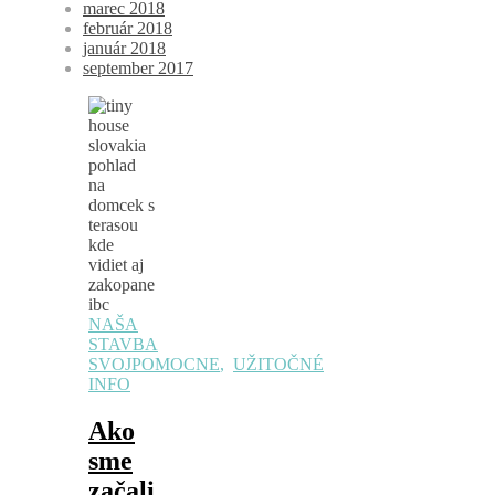
marec 2018
február 2018
január 2018
september 2017
NAŠA
STAVBA
SVOJPOMOCNE
,
UŽITOČNÉ
INFO
Ako
sme
začali