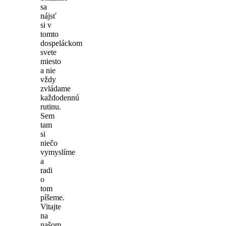
sa
nájsť
si v
tomto
dospeláckom
svete
miesto
a nie
vždy
zvládame
každodennú
rutinu.
Sem
tam
si
niečo
vymyslíme
a
radi
o
tom
píšeme.
Vitajte
na
našom