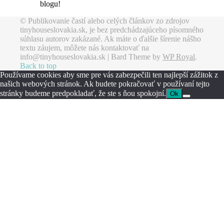
blogu!
© Publikovanie častí alebo celých článkov zo zdrojov
tinyhouseslovakia.sk, je bez predchádzajúceho písomného
súhlasu autorov zakázané. Ak máte o ďalšie šírenie nášho
textu záujem, môžete nás kontaktovať na
info@tinyhouseslovakia.sk |
Bard Theme by
WP Royal
.
Back to top
Používame cookies aby sme pre vás zabezpečili ten najlepší zážitok z
našich webových stránok. Ak budete pokračovať v používaní tejto
stránky budeme predpokladať, že ste s ňou spokojní.
Ok