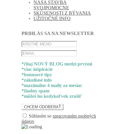
NAŠA STAVBA
SVOJPOMOCNE
SKÚSENOSTI Z BÝVANIA
UŽITOČNÉ INFO
PRIHLÁS SA NA NEWSLETTER
*čítaj NOVÝ BLOG medzi prvými
*viac inšpirácie
*bonusové tipy
*zákulisné info
*maximálne 4 maily za mesiac
*žiadny spam
*môžeš ho kedykoľvek zrušiť
Súhlasím so
spracovaním osobných
údajov