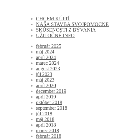
CHCEM KÚPIŤ
NAŠA STAVBA SVOJPOMOCNE
SKÚSENOSTI Z BÝVANIA
UŽITOČNÉ INFO
február 2025
máj 2024
apríl 2024
marec 2024
august 2023
júl 2023
máj 2023
apríl 2020
december 2019
apríl 2019
október 2018
september 2018
júl 2018
máj 2018
apríl 2018
marec 2018
február 2018