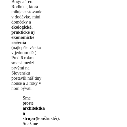
Bogy a Teo.
Rodinka, ktorá
miluje cestovanie
v dodávke, mini
domčeky a
ekologické,
praktické aj
ekonomické
riešenia
(najlepšie všetko
v jednom :D )
Pred 6 rokmi
sme si medzi
prvými na
Slovensku
postavili náš tiny
house a 3 roky v
ňom bývali.
Sme
proste
architektka
a
strojár
(konštruktér).
Snažíme