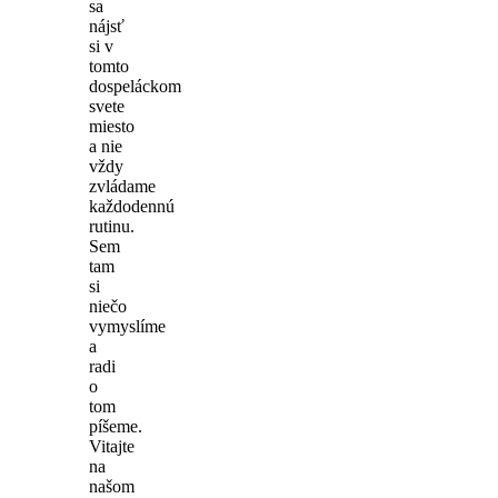
sa
nájsť
si v
tomto
dospeláckom
svete
miesto
a nie
vždy
zvládame
každodennú
rutinu.
Sem
tam
si
niečo
vymyslíme
a
radi
o
tom
píšeme.
Vitajte
na
našom