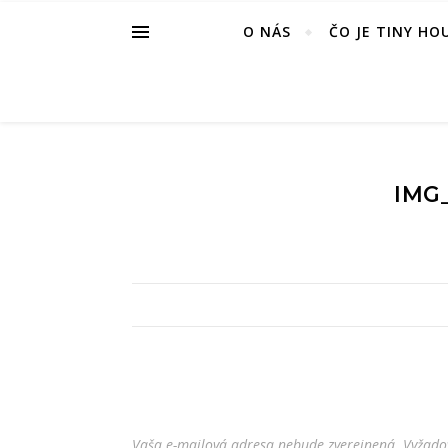
O NÁS
ČO JE TINY HO
IMG_
Vaša e-mailová adresa nebude zverejnená.
Vyžado