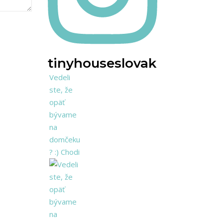
tinyhouseslovakia
Vedeli
ste, že
opäť
bývame
na
domčeku
? :) Chodi