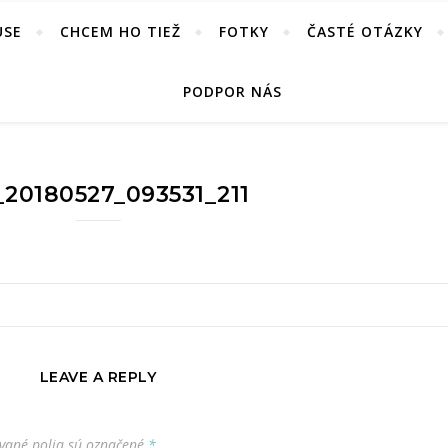
USE
CHCEM HO TIEŽ
FOTKY
ČASTÉ OTÁZKY
PODPOR NÁS
20180527_093531_211
LEAVE A REPLY
vané polia sú označené
*