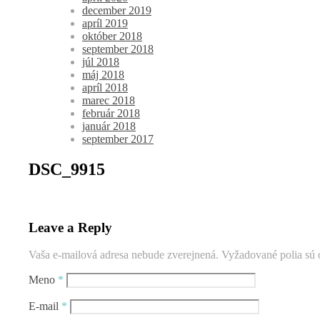
december 2019
apríl 2019
október 2018
september 2018
júl 2018
máj 2018
apríl 2018
marec 2018
február 2018
január 2018
september 2017
DSC_9915
Leave a Reply
Vaša e-mailová adresa nebude zverejnená.
Vyžadované polia sú
Meno
*
E-mail
*