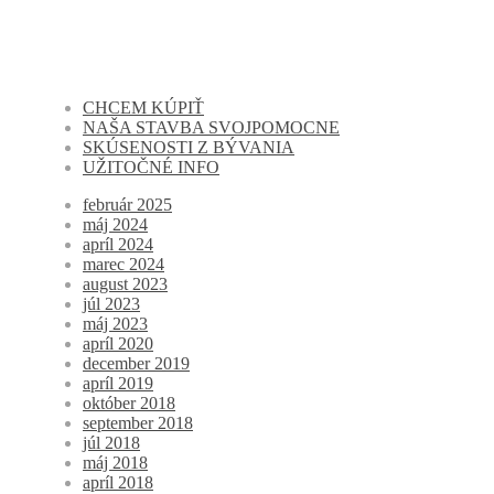
CHCEM KÚPIŤ
NAŠA STAVBA SVOJPOMOCNE
SKÚSENOSTI Z BÝVANIA
UŽITOČNÉ INFO
február 2025
máj 2024
apríl 2024
marec 2024
august 2023
júl 2023
máj 2023
apríl 2020
december 2019
apríl 2019
október 2018
september 2018
júl 2018
máj 2018
apríl 2018