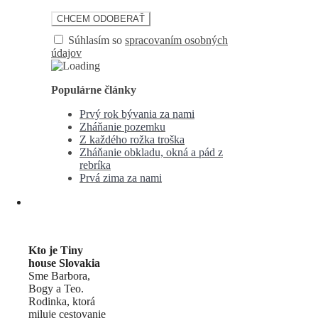
Súhlasím so
spracovaním osobných
údajov
Populárne články
Prvý rok bývania za nami
Zháňanie pozemku
Z každého rožka troška
Zháňanie obkladu, okná a pád z
rebríka
Prvá zima za nami
Kto je Tiny
house Slovakia
Sme Barbora,
Bogy a Teo.
Rodinka, ktorá
miluje cestovanie