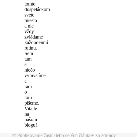
tomto
dospeláckom
svete
miesto
a nie
vždy
zvládame
každodennú
rutinu.
Sem
tam
si
niečo
vymyslíme
a
radi
o
tom
píšeme.
Vitajte
na
našom
blogu!
© Publikovanie častí alebo celých článkov zo zdrojov