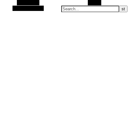
Alt Sidebar
Search
Random Article