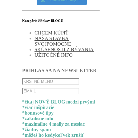
Kategórie článkov BLOGU
CHCEM KÚPIŤ
NAŠA STAVBA
SVOJPOMOCNE
SKÚSENOSTI Z BÝVANIA
UŽITOČNÉ INFO
PRIHLÁS SA NA NEWSLETTER
*čítaj NOVÝ BLOG medzi prvými
*viac inšpirácie
*bonusové tipy
*zákulisné info
*maximálne 4 maily za mesiac
*žiadny spam
*môžeš ho kedykoľvek zrušiť