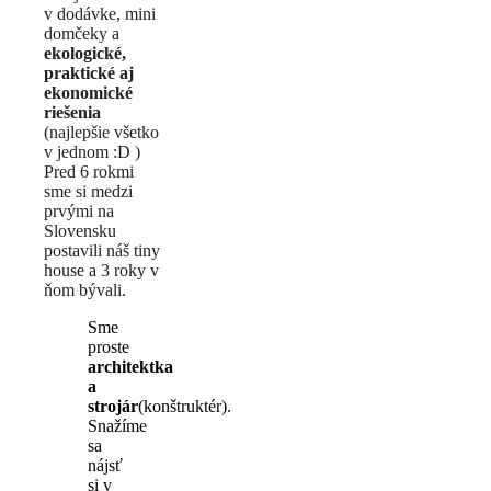
v dodávke, mini
domčeky a
ekologické,
praktické aj
ekonomické
riešenia
(najlepšie všetko
v jednom :D )
Pred 6 rokmi
sme si medzi
prvými na
Slovensku
postavili náš tiny
house a 3 roky v
ňom bývali.
Sme
proste
architektka
a
strojár
(konštruktér).
Snažíme
sa
nájsť
si v