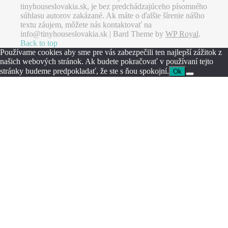
tinyhouseslovakia.sk, je bez predchádzajúceho písomného
súhlasu autorov zakázané. Ak máte o ďalšie šírenie nášho
textu záujem, môžete nás kontaktovať na
info@tinyhouseslovakia.sk |
Bard Theme by
WP Royal
.
Back to top
Používame cookies aby sme pre vás zabezpečili ten najlepší zážitok z
našich webových stránok. Ak budete pokračovať v používaní tejto
stránky budeme predpokladať, že ste s ňou spokojní.
Ok