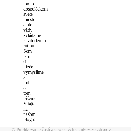
tomto
dospeláckom
svete
miesto
a nie
vždy
zvládame
každodennú
rutinu.
Sem
tam
si
niečo
vymyslíme
a
radi
o
tom
píšeme.
Vitajte
na
našom
blogu!
© Publikovanie častí alebo celých článkov zo zdrojov