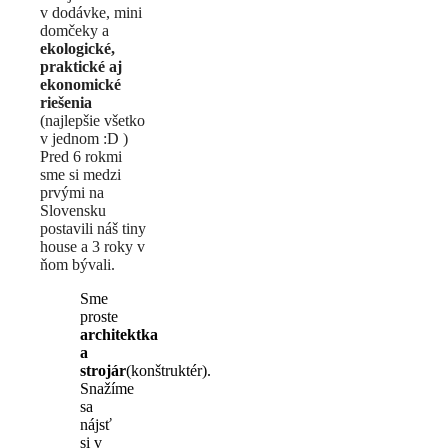
v dodávke, mini
domčeky a
ekologické,
praktické aj
ekonomické
riešenia
(najlepšie všetko
v jednom :D )
Pred 6 rokmi
sme si medzi
prvými na
Slovensku
postavili náš tiny
house a 3 roky v
ňom bývali.
Sme
proste
architektka
a
strojár
(konštruktér).
Snažíme
sa
nájsť
si v