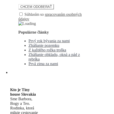
Súhlasím so
spracovaním osobných
údajov
Populárne články
Prvý rok bývania za nami
Zháňanie pozemku
Z každého rožka troška
Zháňanie obkladu, okná a pád z
rebríka
Prvá zima za nami
Kto je Tiny
house Slovakia
Sme Barbora,
Bogy a Teo.
Rodinka, ktorá
miluje cestovanie