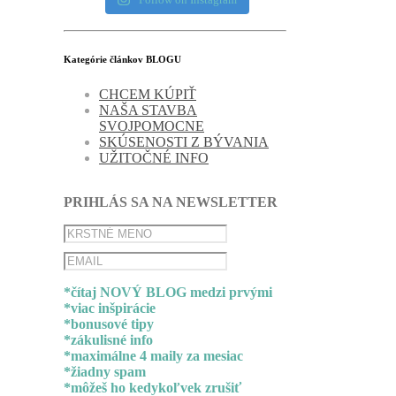
Kategórie článkov BLOGU
CHCEM KÚPIŤ
NAŠA STAVBA
SVOJPOMOCNE
SKÚSENOSTI Z BÝVANIA
UŽITOČNÉ INFO
PRIHLÁS SA NA NEWSLETTER
*čítaj NOVÝ BLOG medzi prvými
*viac inšpirácie
*bonusové tipy
*zákulisné info
*maximálne 4 maily za mesiac
*žiadny spam
*môžeš ho kedykoľvek zrušiť