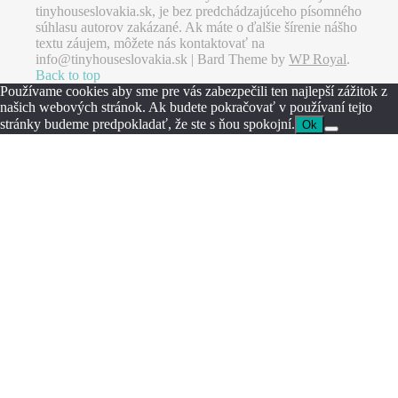
tinyhouseslovakia.sk, je bez predchádzajúceho písomného
súhlasu autorov zakázané. Ak máte o ďalšie šírenie nášho
textu záujem, môžete nás kontaktovať na
info@tinyhouseslovakia.sk |
Bard Theme by
WP Royal
.
Back to top
Používame cookies aby sme pre vás zabezpečili ten najlepší zážitok z
našich webových stránok. Ak budete pokračovať v používaní tejto
stránky budeme predpokladať, že ste s ňou spokojní.
Ok