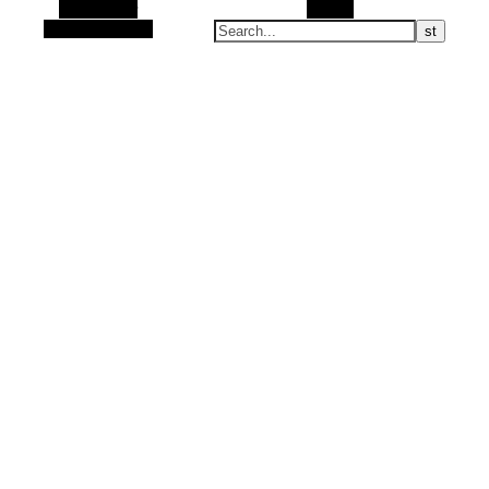
Alt Sidebar
Search
Random Article