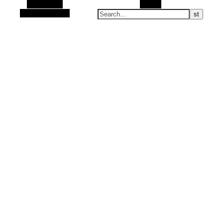
Alt Sidebar
Search
Random Article