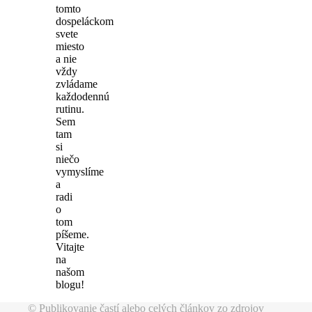
tomto
dospeláckom
svete
miesto
a nie
vždy
zvládame
každodennú
rutinu.
Sem
tam
si
niečo
vymyslíme
a
radi
o
tom
píšeme.
Vitajte
na
našom
blogu!
© Publikovanie častí alebo celých článkov zo zdrojov