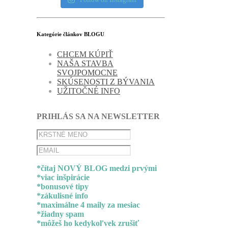
Kategórie článkov BLOGU
CHCEM KÚPIŤ
NAŠA STAVBA
SVOJPOMOCNE
SKÚSENOSTI Z BÝVANIA
UŽITOČNÉ INFO
PRIHLÁS SA NA NEWSLETTER
*čítaj NOVÝ BLOG medzi prvými
*viac inšpirácie
*bonusové tipy
*zákulisné info
*maximálne 4 maily za mesiac
*žiadny spam
*môžeš ho kedykoľvek zrušiť