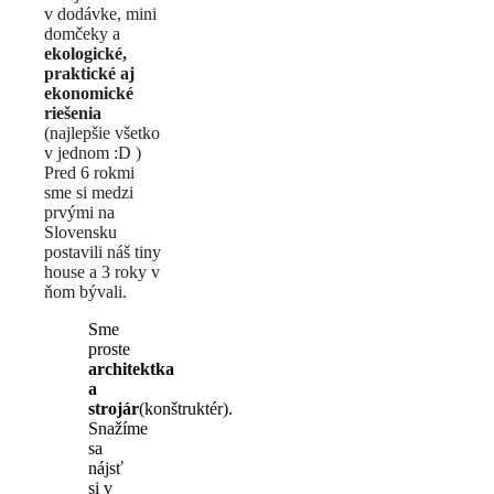
v dodávke, mini
domčeky a
ekologické,
praktické aj
ekonomické
riešenia
(najlepšie všetko
v jednom :D )
Pred 6 rokmi
sme si medzi
prvými na
Slovensku
postavili náš tiny
house a 3 roky v
ňom bývali.
Sme
proste
architektka
a
strojár
(konštruktér).
Snažíme
sa
nájsť
si v