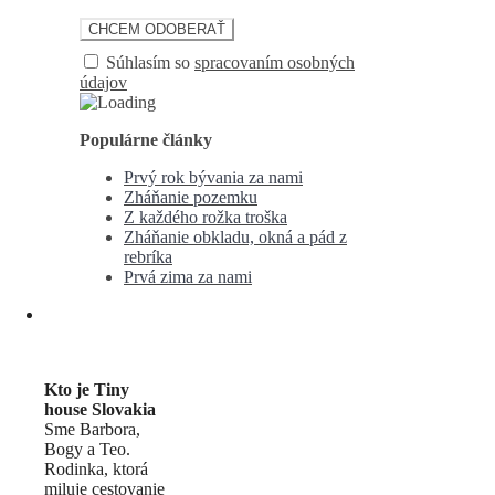
Súhlasím so
spracovaním osobných
údajov
Populárne články
Prvý rok bývania za nami
Zháňanie pozemku
Z každého rožka troška
Zháňanie obkladu, okná a pád z
rebríka
Prvá zima za nami
Kto je Tiny
house Slovakia
Sme Barbora,
Bogy a Teo.
Rodinka, ktorá
miluje cestovanie