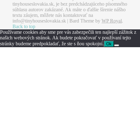
tinyhouseslovakia.sk, je bez predchádzajúceho písomného
súhlasu autorov zakázané. Ak máte o ďalšie šírenie nášho
textu záujem, môžete nás kontaktovať na
info@tinyhouseslovakia.sk |
Bard Theme by
WP Royal
.
Back to top
Používame cookies aby sme pre vás zabezpečili ten najlepší zážitok z
našich webových stránok. Ak budete pokračovať v používaní tejto
stránky budeme predpokladať, že ste s ňou spokojní.
Ok