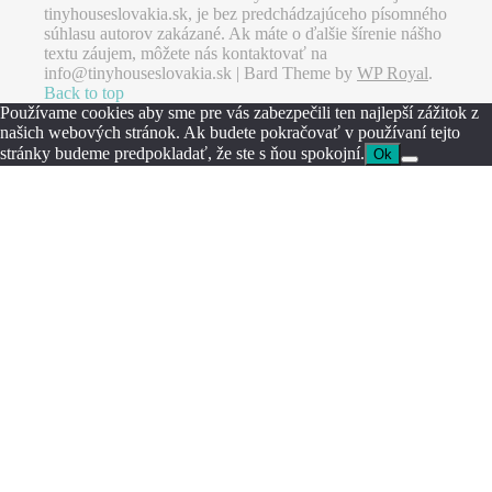
tinyhouseslovakia.sk, je bez predchádzajúceho písomného
súhlasu autorov zakázané. Ak máte o ďalšie šírenie nášho
textu záujem, môžete nás kontaktovať na
info@tinyhouseslovakia.sk |
Bard Theme by
WP Royal
.
Back to top
Používame cookies aby sme pre vás zabezpečili ten najlepší zážitok z
našich webových stránok. Ak budete pokračovať v používaní tejto
stránky budeme predpokladať, že ste s ňou spokojní.
Ok