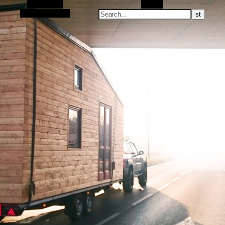
Alt Sidebar
Search
Random Article