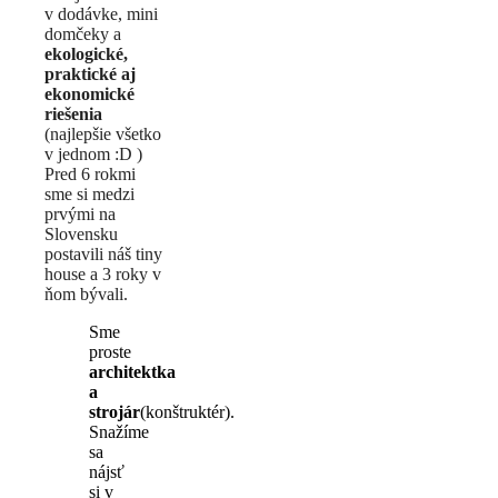
v dodávke, mini
domčeky a
ekologické,
praktické aj
ekonomické
riešenia
(najlepšie všetko
v jednom :D )
Pred 6 rokmi
sme si medzi
prvými na
Slovensku
postavili náš tiny
house a 3 roky v
ňom bývali.
Sme
proste
architektka
a
strojár
(konštruktér).
Snažíme
sa
nájsť
si v