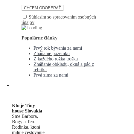
Súhlasím so
spracovaním osobných
údajov
Populárne články
Prvý rok bývania za nami
Zháňanie pozemku
Z každého rožka troška
Zháňanie obkladu, okná a pád z
rebríka
Prvá zima za nami
Kto je Tiny
house Slovakia
Sme Barbora,
Bogy a Teo.
Rodinka, ktorá
miluje cestovanie