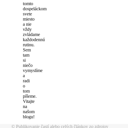
tomto
dospeláckom
svete
miesto
a nie
vždy
zvládame
každodennú
rutinu.
Sem
tam
si
niečo
vymyslíme
a
radi
o
tom
píšeme.
Vitajte
na
našom
blogu!
© Publikovanie častí alebo celých článkov zo zdrojov