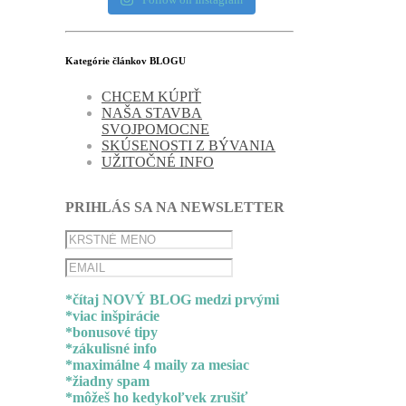
Kategórie článkov BLOGU
CHCEM KÚPIŤ
NAŠA STAVBA
SVOJPOMOCNE
SKÚSENOSTI Z BÝVANIA
UŽITOČNÉ INFO
PRIHLÁS SA NA NEWSLETTER
*čítaj NOVÝ BLOG medzi prvými
*viac inšpirácie
*bonusové tipy
*zákulisné info
*maximálne 4 maily za mesiac
*žiadny spam
*môžeš ho kedykoľvek zrušiť